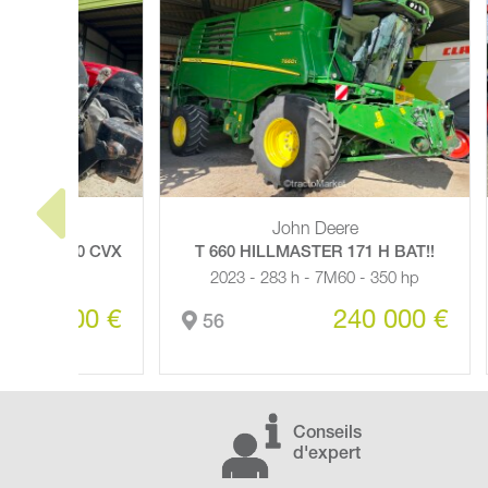
Claas
1 H BAT!!
QUADRANT 5300 RF EVOLUTION !
T
- 350 hp
2023 - 8771 b
0 000 €
128 000 €
56
Conseils
d'expert