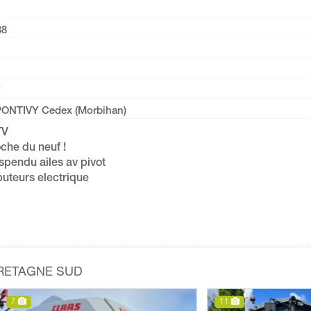
38
PONTIVY Cedex (Morbihan)
TV
oche du neuf !
spendu ailes av pivot
ibuteurs electrique
BRETAGNE SUD
8