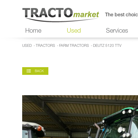
The best choic
Home
Used
Services
USED
-
TRACTORS
-
FARM TRACTORS
- DEUTZ 5120 TTV
BACK