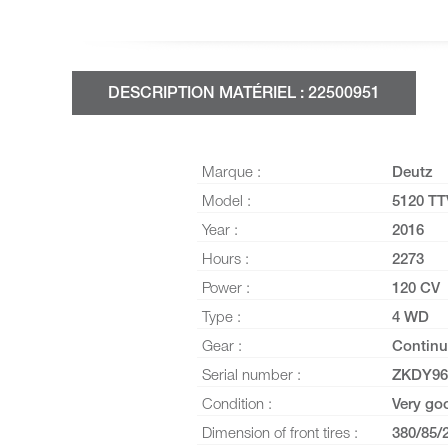
DESCRIPTION MATÉRIEL : 22500951
Marque :
Deutz
Model :
5120 TT
Year :
2016
Hours :
2273
Power :
120 CV
Type :
4 WD
Gear :
Continu
Serial number :
ZKDY96
Condition :
Very go
Dimension of front tires :
380/85/