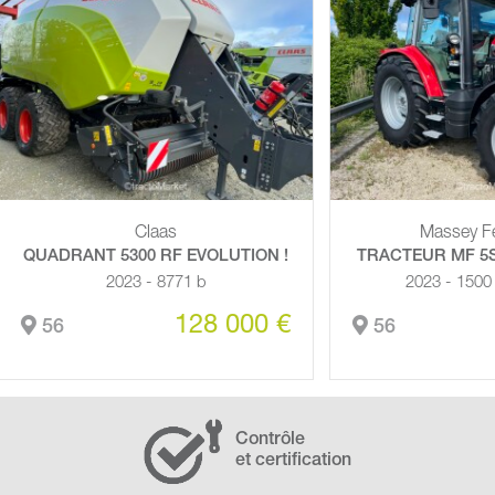
Massey Ferguson
Claas
RACTEUR MF 5S105 + ADPT MX
ARION 660 CMATIC S
2023 - 1500 h - 105 hp
2022 - 4091 h - 2
68 500 €
9
56
29
Contrôle
et certification