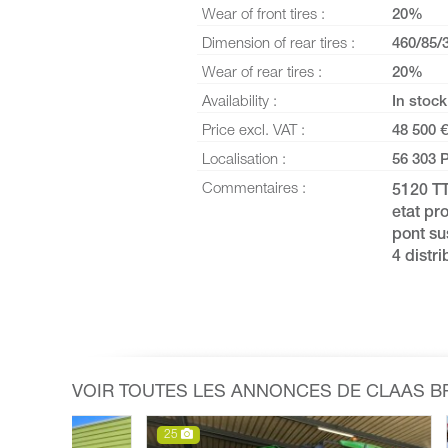
Wear of front tires :
20%
Dimension of rear tires :
460/85/
Wear of rear tires :
20%
Availability :
In stock
Price excl. VAT :
48 500 €
Localisation :
56 303 
Commentaires :
5120 T
etat pr
pont su
4 distr
VOIR TOUTES LES ANNONCES DE CLAAS 
7
11