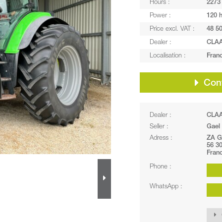
Hours :
2273
Power :
120 
Price excl. VAT :
48 50
Dealer :
CLA
Localisation :
Fran
Cont
Dealer :
CLA
Seller :
Gael
Adress :
ZA G
56 3
Fran
Phone :
WhatsApp :