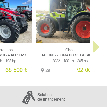
Claas
5 BUSINESS
AXION 870 CMATIC S5 BUSINESS
05 hp
2022 - 4647 h
2 000 €
115 000 €
29
Solutions
de financement