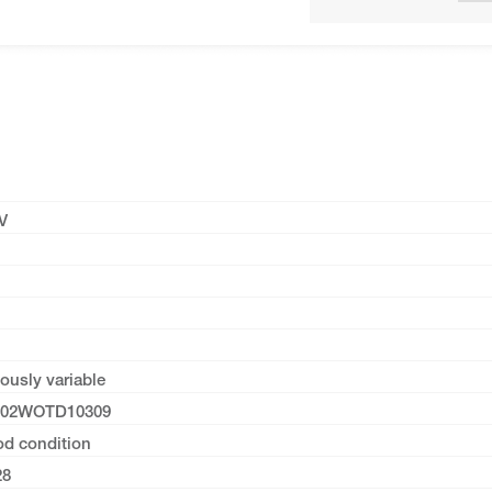
V
ously variable
02WOTD10309
od condition
28