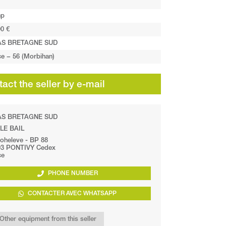
hp
0 €
AS BRETAGNE SUD
ce − 56 (Morbihan)
act the seller by e-mail
AS BRETAGNE SUD
 LE BAIL
oheleve - BP 88
03 PONTIVY Cedex
ce
PHONE NUMBER
CONTACTER AVEC WHATSAPP
Other equipment from this seller