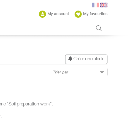
My account
My favourites
Créer une alerte
ie "Soil preparation work".
.