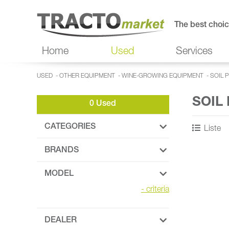
The best choic
Home
Used
Services
USED
-
OTHER EQUIPMENT
-
WINE-GROWING EQUIPMENT
-
SOIL 
SOIL
0 Used
CATEGORIES
Liste
BRANDS
MODEL
-
criteria
DEALER