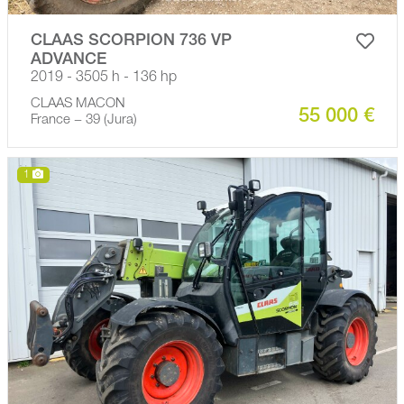
CLAAS SCORPION 736 VP
ADVANCE
2019 - 3505 h - 136 hp
CLAAS MACON
55 000 €
France − 39 (Jura)
1