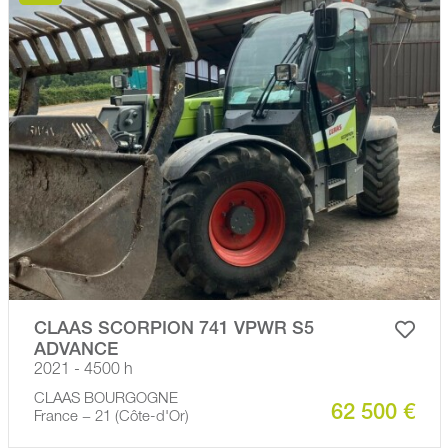
CLAAS SCORPION 741 VPWR S5
ADVANCE
2021 - 4500 h
CLAAS BOURGOGNE
62 500 €
France − 21 (Côte-d'Or)