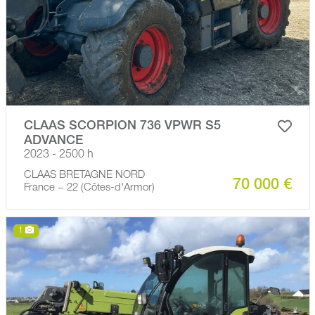
CLAAS SCORPION 736 VPWR S5
ADVANCE
2023 - 2500 h
CLAAS BRETAGNE NORD
70 000 €
France − 22 (Côtes-d'Armor)
1