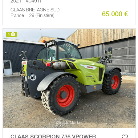
2021 - 4049 h
CLAAS BRETAGNE SUD
65 000 €
France − 29 (Finistère)
5
CLAAS SCORPION 736 VPOWER