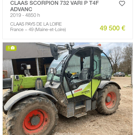
CLAAS SCORPION 732 VARI P T4F
ADVANC
2019 - 4850 h
CLAAS PAYS DE LA LOIRE
49 500 €
France − 49 (Maine-et-Loire)
5