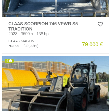
CLAAS SCORPION 746 VPWR S5
TRADITION
2023 - 3599 h - 136 hp
CLAAS MACON
79 000 €
France − 42 (Loire)
5