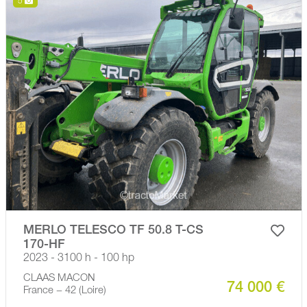
5
MERLO TELESCO TF 50.8 T-CS
170-HF
2023 - 3100 h - 100 hp
CLAAS MACON
74 000 €
France − 42 (Loire)