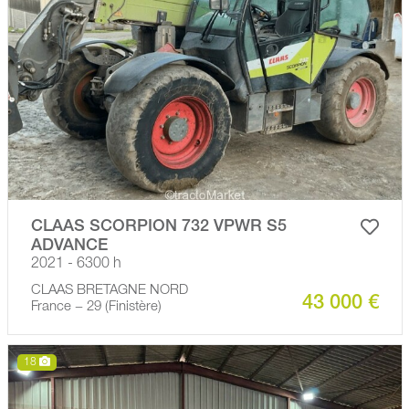
CLAAS SCORPION 732 VPWR S5
ADVANCE
2021 - 6300 h
CLAAS BRETAGNE NORD
43 000 €
France − 29 (Finistère)
18