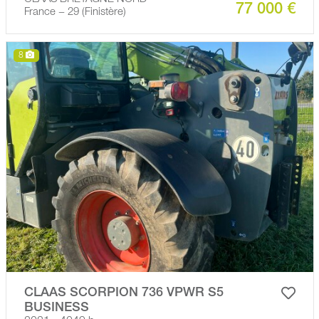
77 000 €
France − 29 (Finistère)
8
CLAAS SCORPION 736 VPWR S5
BUSINESS