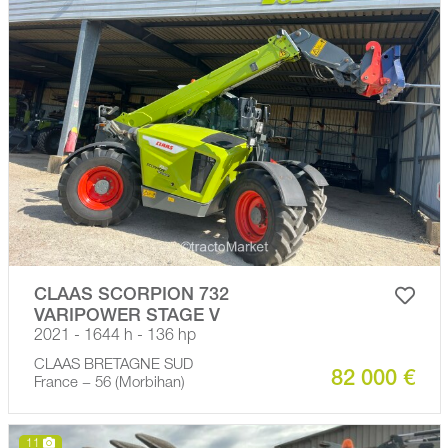
CLAAS SCORPION 732
VARIPOWER STAGE V
2021 - 1644 h - 136 hp
CLAAS BRETAGNE SUD
82 000 €
France − 56 (Morbihan)
11