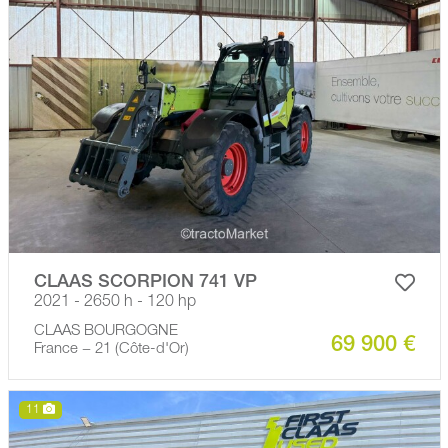
CLAAS SCORPION 741 VP
2021 - 2650 h - 120 hp
CLAAS BOURGOGNE
69 900 €
France − 21 (Côte-d'Or)
11