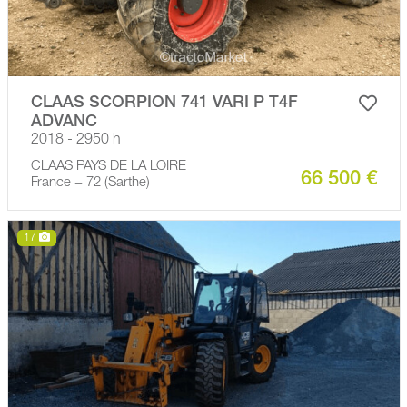
CLAAS SCORPION 741 VARI P T4F
ADVANC
2018 - 2950 h
CLAAS PAYS DE LA LOIRE
66 500 €
France − 72 (Sarthe)
17