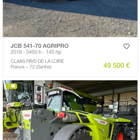
JCB 541-70 AGRIPRO
2018 - 5450 h - 145 hp
CLAAS PAYS DE LA LOIRE
49 500 €
France − 72 (Sarthe)
7