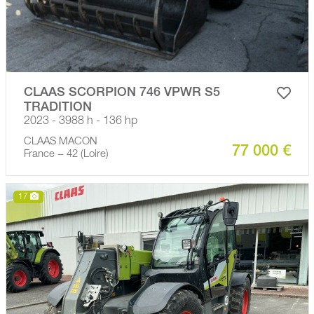
CLAAS SCORPION 746 VPWR S5
TRADITION
2023 - 3988 h - 136 hp
CLAAS MACON
77 000 €
France − 42 (Loire)
17