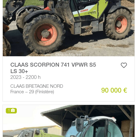
CLAAS SCORPION 741 VPWR S5
LS 30+
2023 - 2200 h
CLAAS BRETAGNE NORD
90 000 €
France − 29 (Finistère)
1