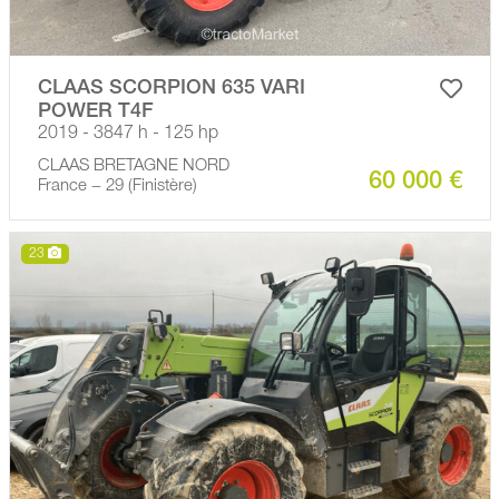
CLAAS SCORPION 635 VARI
POWER T4F
2019 - 3847 h - 125 hp
CLAAS BRETAGNE NORD
60 000 €
France − 29 (Finistère)
23