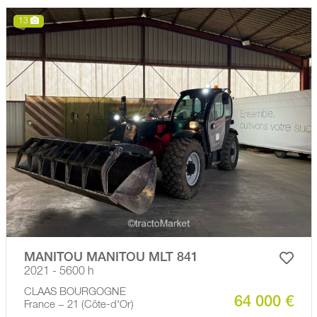
13
MANITOU MANITOU MLT 841
2021 - 5600 h
CLAAS BOURGOGNE
64 000 €
France − 21 (Côte-d'Or)