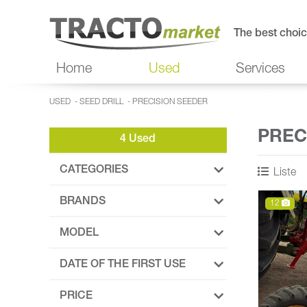
The best choic
Home
Used
Services
USED
-
SEED DRILL
-
PRECISION SEEDER
PREC
4 Used
CATEGORIES
Liste
BRANDS
12
MODEL
DATE OF THE FIRST USE
PRICE