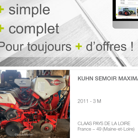
KUHN SEMOIR MAXIM
2011 - 3 M
CLAAS PAYS DE LA LOIRE
France − 49 (Maine-et-Loire)