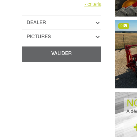
-
criteria
DEALER
9
PICTURES