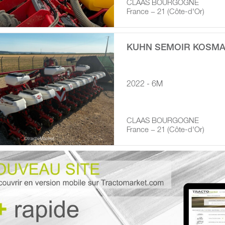
CLAAS BOURGOGNE
France − 21 (Côte-d'Or)
KUHN SEMOIR KOSMA
2022 - 6M
CLAAS BOURGOGNE
France − 21 (Côte-d'Or)