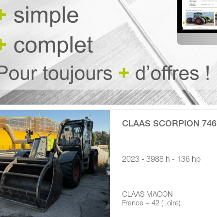
CLAAS SCORPION 746
2023 - 3988 h - 136 hp
CLAAS MACON
France − 42 (Loire)