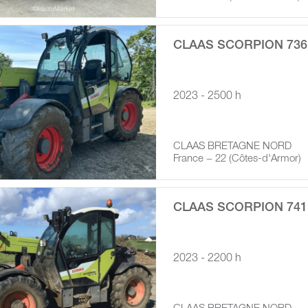
CLAAS SCORPION 736
2023 - 2500 h
CLAAS BRETAGNE NORD
France − 22 (Côtes-d'Armor)
CLAAS SCORPION 741
2023 - 2200 h