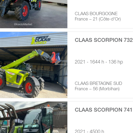
CLAAS BOURGOGNE
France − 21 (Côte-d'Or)
CLAAS SCORPION 732
2021 - 1644 h - 136 hp
CLAAS BRETAGNE SUD
France − 56 (Morbihan)
CLAAS SCORPION 741
2021 - 4500 h