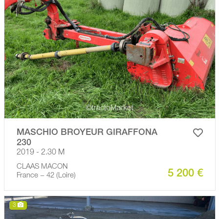
MASCHIO BROYEUR GIRAFFONA
230
2019 - 2.30 M
CLAAS MACON
5 200 €
France − 42 (Loire)
3