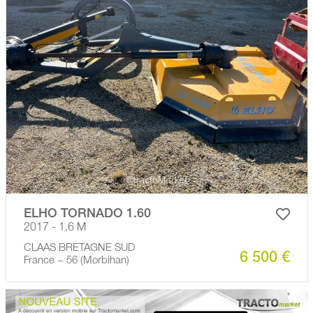
ELHO TORNADO 1.60
2017 - 1.6 M
CLAAS BRETAGNE SUD
6 500 €
France − 56 (Morbihan)