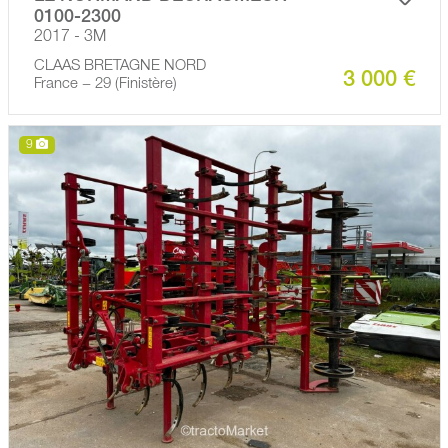
0100-2300
2017 - 3M
CLAAS BRETAGNE NORD
3 000 €
France − 29 (Finistère)
9