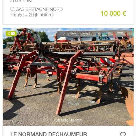
2018 - 4M
CLAAS BRETAGNE NORD
10 000 €
France − 29 (Finistère)
2
LE NORMAND DECHAUMEUR