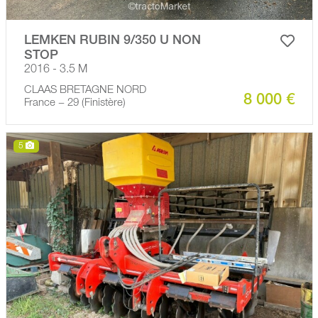
LEMKEN RUBIN 9/350 U NON
STOP
2016 - 3.5 M
CLAAS BRETAGNE NORD
8 000 €
France − 29 (Finistère)
5