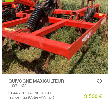
QUIVOGNE MAXICULTEUR
2003 - 3M
CLAAS BRETAGNE NORD
3 500 €
France − 22 (Côtes-d'Armor)