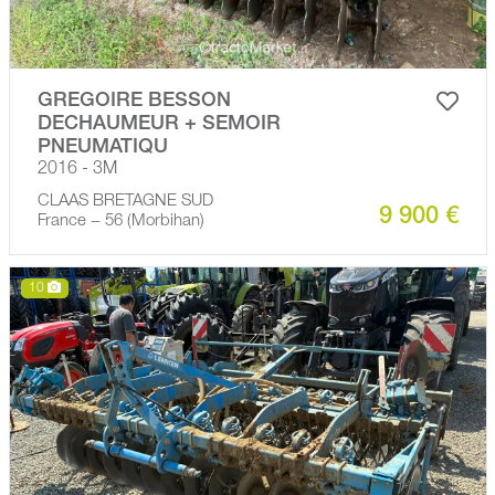
GREGOIRE BESSON
DECHAUMEUR + SEMOIR
PNEUMATIQU
2016 - 3M
CLAAS BRETAGNE SUD
9 900 €
France − 56 (Morbihan)
10