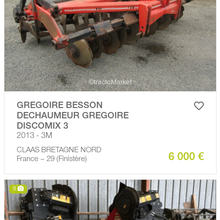
GREGOIRE BESSON
DECHAUMEUR GREGOIRE
DISCOMIX 3
2013 - 3M
CLAAS BRETAGNE NORD
6 000 €
France − 29 (Finistère)
8