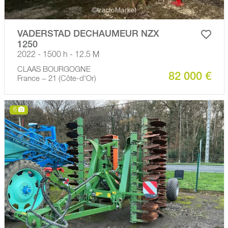
VADERSTAD DECHAUMEUR NZX
1250
2022 - 1500 h - 12.5 M
CLAAS BOURGOGNE
82 000 €
France − 21 (Côte-d'Or)
6