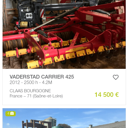
VADERSTAD CARRIER 425
2012 - 2500 h - 4.2M
CLAAS BOURGOGNE
14 500 €
France − 71 (Saône-et-Loire)
4