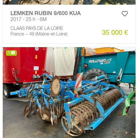
LEMKEN RUBIN 9/600 KUA
2017 - 25 h - 6M
CLAAS PAYS DE LA LOIRE
35 000 €
France − 49 (Maine-et-Loire)
1