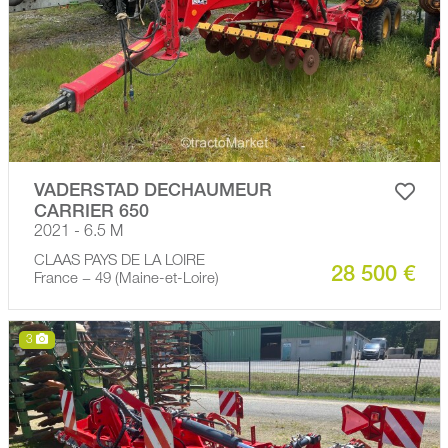
VADERSTAD DECHAUMEUR
CARRIER 650
2021 - 6.5 M
CLAAS PAYS DE LA LOIRE
28 500 €
France − 49 (Maine-et-Loire)
3