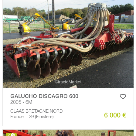
GALUCHO DISCAGRO 600
2005 - 6M
CLAAS BRETAGNE NORD
6 000 €
France − 29 (Finistère)
2