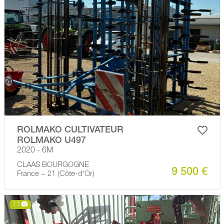
ROLMAKO CULTIVATEUR
ROLMAKO U497
2020 - 6M
CLAAS BOURGOGNE
9 500 €
France − 21 (Côte-d'Or)
11