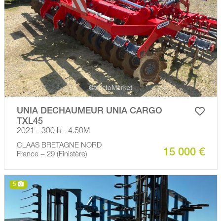
UNIA DECHAUMEUR UNIA CARGO
TXL45
2021 - 300 h - 4.50M
CLAAS BRETAGNE NORD
15 000 €
France − 29 (Finistère)
5