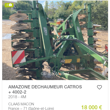
4
AMAZONE DECHAUMEUR CATROS
+ 4002-2
2018 - 4M
CLAAS MACON
18 000 €
France − 71 (Saône-et-Loire)