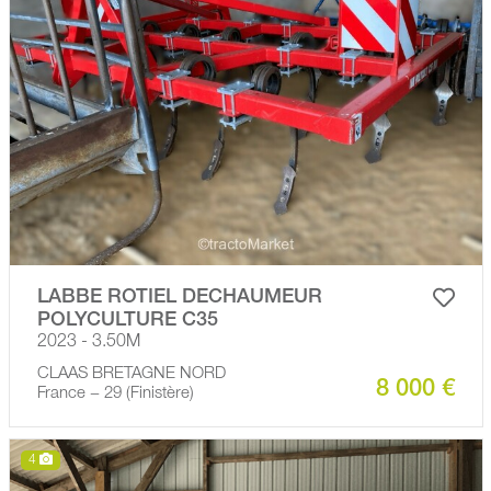
LABBE ROTIEL DECHAUMEUR
POLYCULTURE C35
2023 - 3.50M
CLAAS BRETAGNE NORD
8 000 €
France − 29 (Finistère)
4