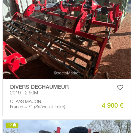
DIVERS DECHAUMEUR
2019 - 2.50M
CLAAS MACON
4 900 €
France − 71 (Saône-et-Loire)
12