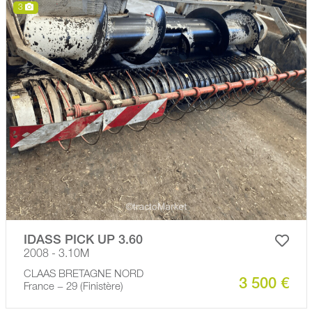
3
IDASS PICK UP 3.60
2008 - 3.10M
CLAAS BRETAGNE NORD
3 500 €
France − 29 (Finistère)