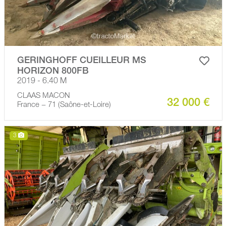
GERINGHOFF CUEILLEUR MS
HORIZON 800FB
2019 - 6.40 M
CLAAS MACON
32 000 €
France − 71 (Saône-et-Loire)
3