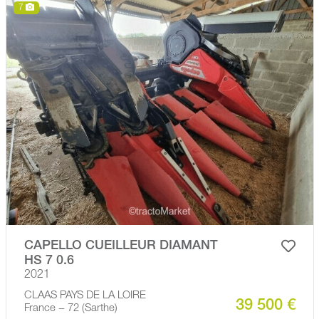
7
CAPELLO CUEILLEUR DIAMANT
HS 7 0.6
2021
CLAAS PAYS DE LA LOIRE
39 500 €
France − 72 (Sarthe)