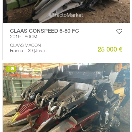
CLAAS CONSPEED 6-80 FC
2019 - 80CM
CLAAS MACON
25 000 €
France − 39 (Jura)
6