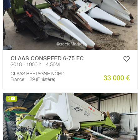
CLAAS CONSPEED 6-75 FC
2018 - 1000 h - 4.50M
CLAAS BRETAGNE NORD
33 000 €
France − 29 (Finistère)
3