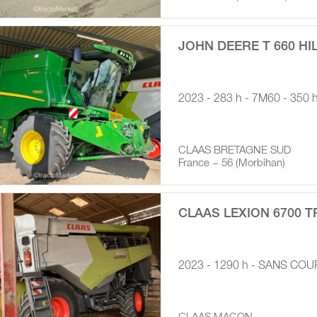
JOHN DEERE T 660 HI
2023 - 283 h - 7M60 - 350 
CLAAS BRETAGNE SUD
France − 56 (Morbihan)
CLAAS LEXION 6700 T
2023 - 1290 h - SANS COU