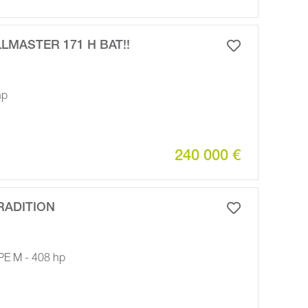
LLMASTER 171 H BAT!!
hp
240 000 €
RADITION
PE M - 408 hp