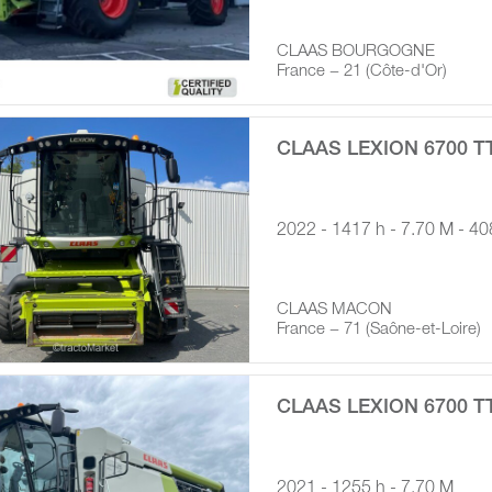
CLAAS BOURGOGNE
France − 21 (Côte-d'Or)
CLAAS LEXION 6700 T
2022 - 1417 h - 7.70 M - 40
CLAAS MACON
France − 71 (Saône-et-Loire)
CLAAS LEXION 6700 T
2021 - 1255 h - 7.70 M