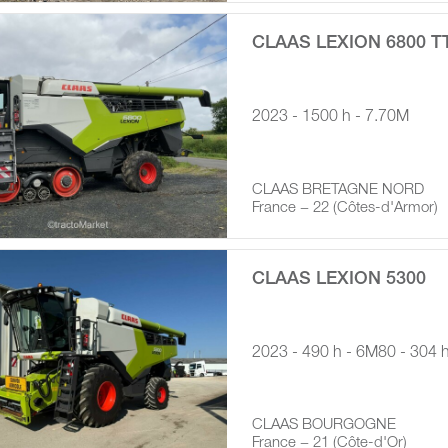
CLAAS LEXION 6800 T
2023 - 1500 h - 7.70M
CLAAS BRETAGNE NORD
France − 22 (Côtes-d'Armor)
CLAAS LEXION 5300
2023 - 490 h - 6M80 - 304 
CLAAS BOURGOGNE
France − 21 (Côte-d'Or)