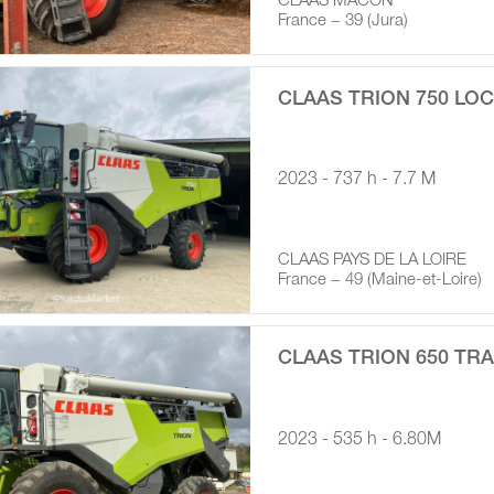
CLAAS MACON
France − 39 (Jura)
CLAAS TRION 750 LO
2023 - 737 h - 7.7 M
CLAAS PAYS DE LA LOIRE
France − 49 (Maine-et-Loire)
CLAAS TRION 650 TRA
2023 - 535 h - 6.80M