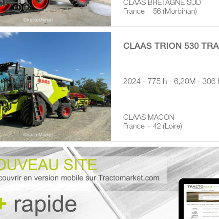
CLAAS BRETAGNE SUD
France − 56 (Morbihan)
CLAAS TRION 530 TRA
2024 - 775 h - 6,20M - 306
CLAAS MACON
France − 42 (Loire)