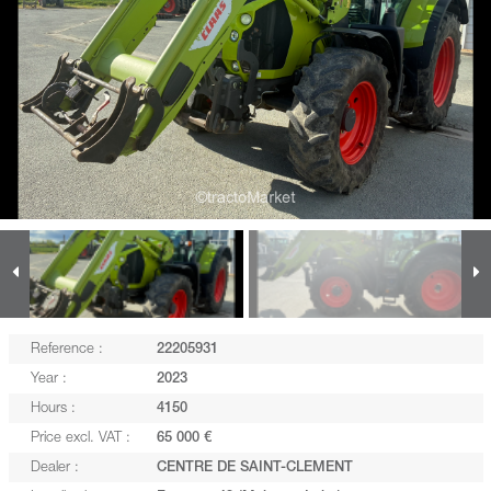
Reference :
22205931
Year :
2023
Hours :
4150
Price excl. VAT :
65 000 €
Dealer :
CENTRE DE SAINT-CLEMENT