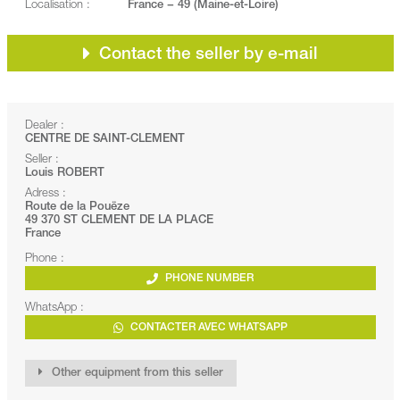
Localisation :
France − 49 (Maine-et-Loire)
Contact the seller by e-mail
Dealer :
CENTRE DE SAINT-CLEMENT
Seller :
Louis ROBERT
Adress :
Route de la Pouëze
49 370 ST CLEMENT DE LA PLACE
France
Phone :
PHONE NUMBER
WhatsApp :
CONTACTER AVEC WHATSAPP
Other equipment from this seller