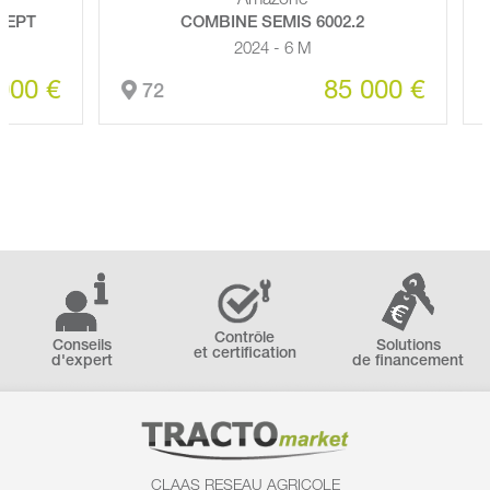
Amazone
PT
COMBINE SEMIS 6002.2
2024 - 6 M
0 €
85 000 €
72
Contrôle
Conseils
Solutions
et certification
d'expert
de financement
CLAAS RESEAU AGRICOLE