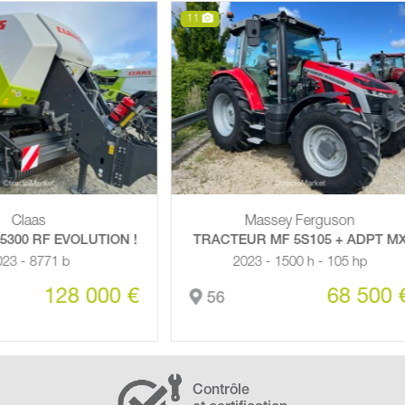
1
8
Massey Ferguson
Claas
RACTEUR MF 5S105 + ADPT MX
ARION 660 CMATIC S
2023 - 1500 h - 105 hp
2022 - 4091 h - 
68 500 €
56
29
Contrôle