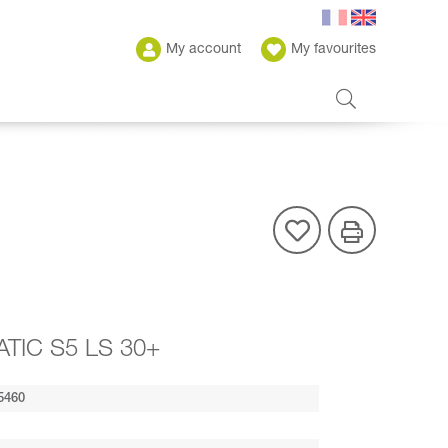
My account
My favourites
TIC S5 LS 30+
5460