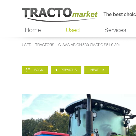
The best choic
Home
Used
Services
USED
-
TRACTORS
- CLAAS ARION 530 CMATIC S5 LS 30+
BACK
PREVIOUS
NEXT