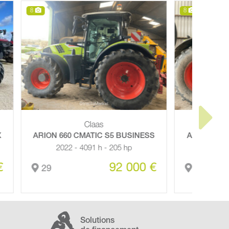
8
9
Claas
5 BUSINESS
AXION 870 CMATIC S5 BUSINESS
205 hp
2022 - 4647 h
92 000 €
115 000 €
29
Solutions