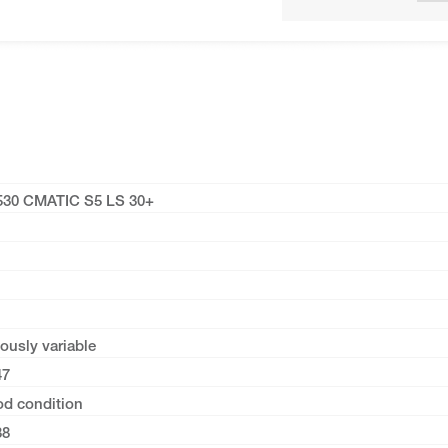
530 CMATIC S5 LS 30+
ously variable
47
od condition
38