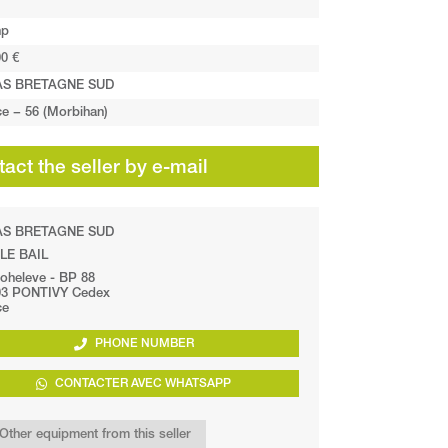
hp
0 €
AS BRETAGNE SUD
ce − 56 (Morbihan)
act the seller by e-mail
AS BRETAGNE SUD
 LE BAIL
oheleve - BP 88
03 PONTIVY Cedex
ce
PHONE NUMBER
CONTACTER AVEC WHATSAPP
Other equipment from this seller