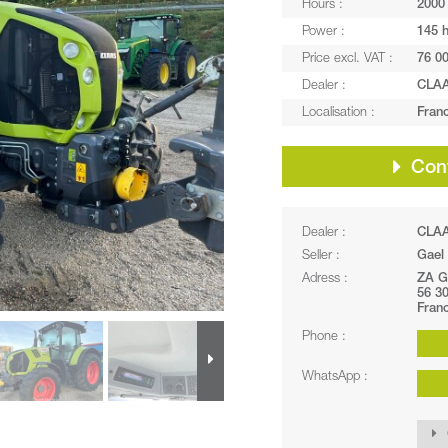
Hours :
2000
Power :
145 
Price excl. VAT :
76 00
Dealer :
CLA
Localisation :
Fran
Cont
Dealer :
CLA
Seller :
Gael
Adress :
ZA G
56 3
Fran
Phone :
WhatsApp :