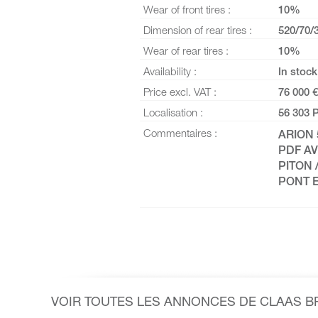
Wear of front tires :
10%
Dimension of rear tires :
520/70/
Wear of rear tires :
10%
Availability :
In stock
Price excl. VAT :
76 000 €
Localisation :
56 303 
Commentaires :
ARION 
PDF AV
PITON 
PONT 
VOIR TOUTES LES ANNONCES DE CLAAS 