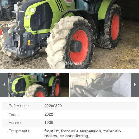
Reference :
22200520
Year :
2022
Hours :
1900
Equipments :
front lift, front axle suspension, trailer air-
brakes, air conditioning,