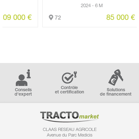
2024 - 6 M
000 €
85 000 €
72
Contrôle
Conseils
Solutions
et certification
d'expert
de financement
CLAAS RESEAU AGRICOLE
Avenue du Parc Medicis