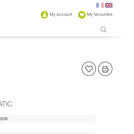
My account
My favourites
ATIC
2038