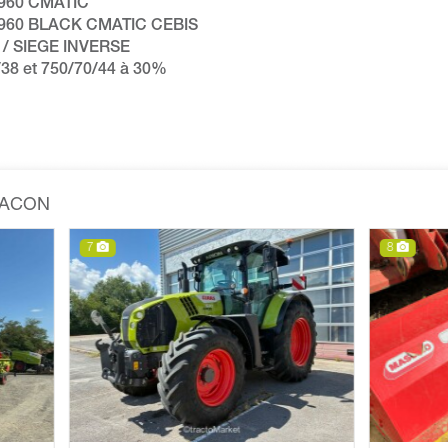
960 CMATIC
960 BLACK CMATIC CEBIS
/ SIEGE INVERSE
38 et 750/70/44 à 30%
MACON
8