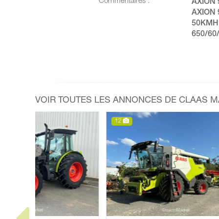
Commentaires :
AXION 
AXION 
50KMH 
650/60/
VOIR TOUTES LES ANNONCES DE CLAAS 
12
7