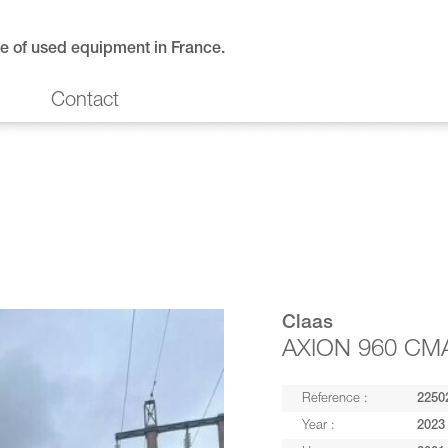
e of used equipment in France.
Contact
Claas
AXION 960 CM
Reference :
2250
Year :
2023