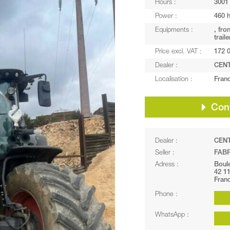
Hours :
3001
Power :
460 
Equipments :
, fro
trail
Price excl. VAT :
172 
Dealer :
CEN
Localisation :
Franc
Cont
Dealer :
CEN
Seller :
FABR
Adress :
Boule
42 1
Fran
Phone :
WhatsApp :