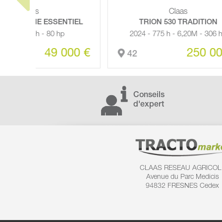
Claas
TIEL
TRION 530 TRADITION
AR
2024 - 775 h - 6,20M - 306 hp
00 €
250 000 €
42
39
Conseils
d'expert
CLAAS RESEAU AGRICOL
Avenue du Parc Medicis
94832 FRESNES Cedex