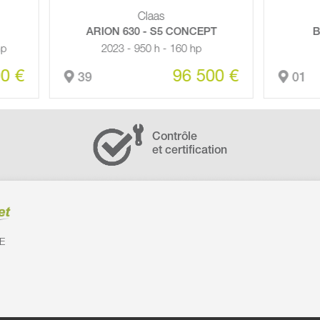
Claas
Maschio
ION 630 - S5 CONCEPT
BROYEUR TIGRE 30
2023 - 950 h - 160 hp
2023 - 3 M
96 500 €
5 
01
Contrôle
et certification
E