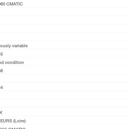
960 CMATIC
ously variable
45
od condition
38
44
 €
FEURS (Loire)