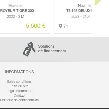
New Holland
0
T6.145 DELUXE EC + T412
L
2023 - 210 h - 125 hp
2023 - 
500 €
83 000 €
71
39
Solutions
de financement
INFORMATIONS
Sales conditions
Plan du site
Legal information
Contact
Politique de confidentialité