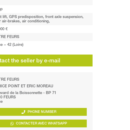
hp
nt lift, GPS predisposition, front axle suspension,
er air-brakes, air conditioning,
000 €
TRE FEURS
e − 42 (Loire)
act the seller by e-mail
TRE FEURS
ICE POINT ET ERIC MOREAU
vard de la Boissonnette - BP 71
10 FEURS
ce
PHONE NUMBER
CONTACTER AVEC WHATSAPP