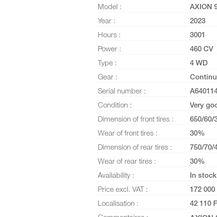
Model :
AXION 
Year :
2023
Hours :
3001
Power :
460 CV
Type :
4 WD
Gear :
Continu
Serial number :
A64011
Condition :
Very go
Dimension of front tires :
650/60/
Wear of front tires :
30%
Dimension of rear tires :
750/70/
Wear of rear tires :
30%
Availability :
In stock
Price excl. VAT :
172 000
Localisation :
42 110 