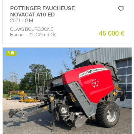
POTTINGER FAUCHEUSE
NOVACAT A10 ED
2021 - 9 M
CLAAS BOURGOGNE
45 000 €
France − 21 (Côte-d'Or)
6