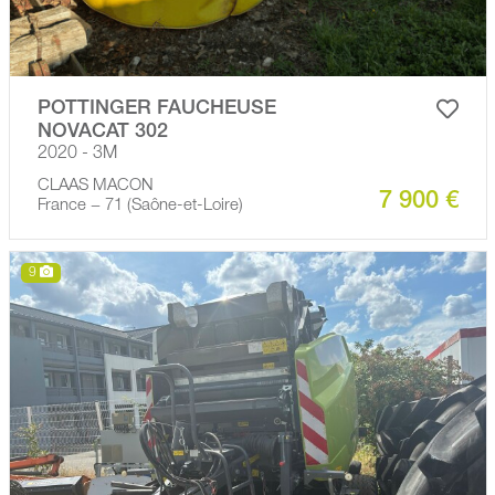
POTTINGER FAUCHEUSE
NOVACAT 302
2020 - 3M
CLAAS MACON
7 900 €
France − 71 (Saône-et-Loire)
9