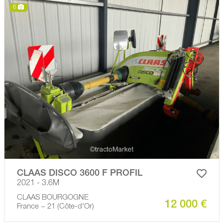
6
CLAAS DISCO 3600 F PROFIL
2021 - 3.6M
CLAAS BOURGOGNE
12 000 €
France − 21 (Côte-d'Or)