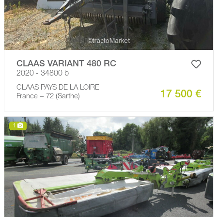
CLAAS VARIANT 480 RC
2020 - 34800 b
CLAAS PAYS DE LA LOIRE
17 500 €
France − 72 (Sarthe)
1