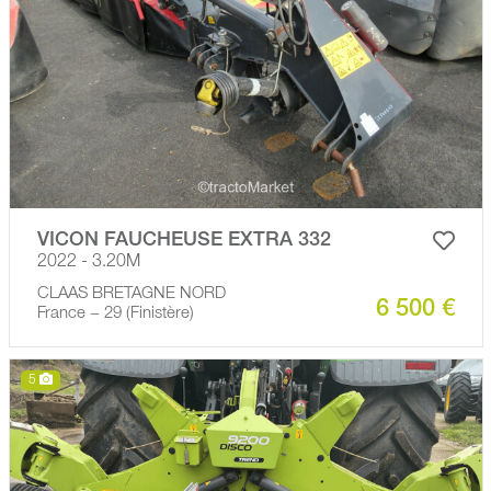
VICON FAUCHEUSE EXTRA 332
2022 - 3.20M
CLAAS BRETAGNE NORD
6 500 €
France − 29 (Finistère)
5