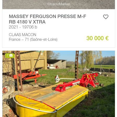
MASSEY FERGUSON PRESSE M-F
RB 4180 V XTRA
2021 - 19706 b
CLAAS MACON
30 000 €
France − 71 (Saône-et-Loire)
7