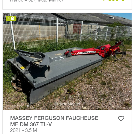
France − 52 (Haute-Marne)
4
MASSEY FERGUSON FAUCHEUSE
MF DM 367 TL-V
2021 - 3.5 M