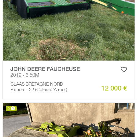
JOHN DEERE FAUCHEUSE
2019 - 3.50M
CLAAS BRETAGNE NORD
12 000 €
France − 22 (Côtes-d'Armor)
5