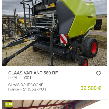
CLAAS VARIANT 580 RF
2024 - 5000 b
CLAAS BOURGOGNE
39 500 €
France − 21 (Côte-d'Or)
3