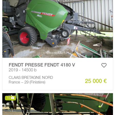
FENDT PRESSE FENDT 4180 V
2019 - 14500 b
CLAAS BRETAGNE NORD
25 000 €
France − 29 (Finistère)
10