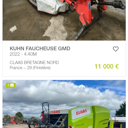
KUHN FAUCHEUSE GMD
2022 - 4.40M
CLAAS BRETAGNE NORD
11 000 €
France − 29 (Finistère)
4