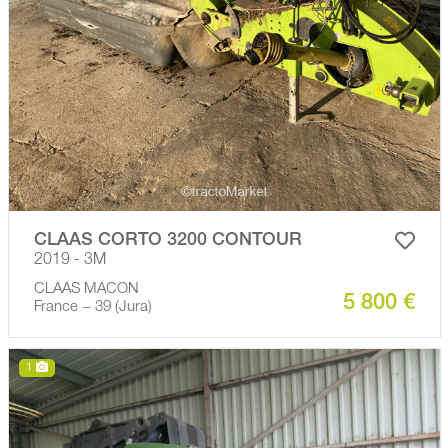
CLAAS CORTO 3200 CONTOUR
2019 - 3M
CLAAS MACON
5 800 €
France − 39 (Jura)
1