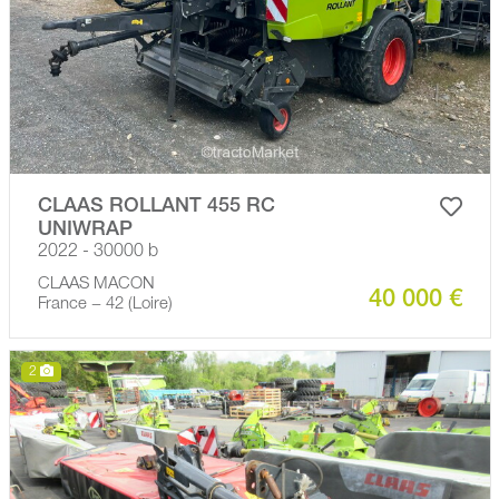
CLAAS ROLLANT 455 RC
UNIWRAP
2022 - 30000 b
CLAAS MACON
40 000 €
France − 42 (Loire)
2