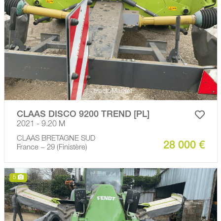
CLAAS DISCO 9200 TREND [PL]
2021 - 9.20 M
CLAAS BRETAGNE SUD
28 000 €
France − 29 (Finistère)
5