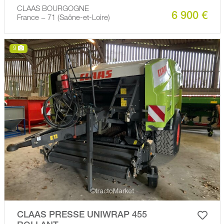
CLAAS BOURGOGNE
6 900 €
France − 71 (Saône-et-Loire)
9
CLAAS PRESSE UNIWRAP 455