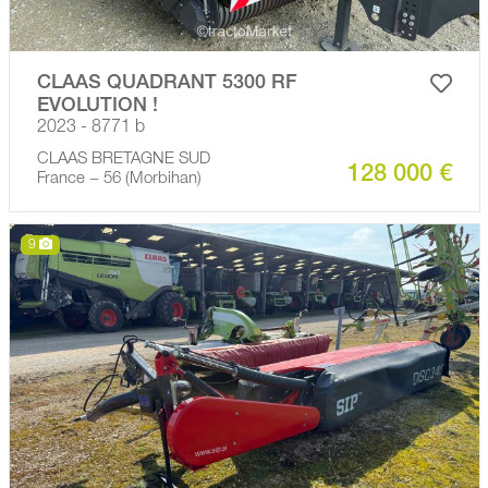
CLAAS QUADRANT 5300 RF
EVOLUTION !
2023 - 8771 b
CLAAS BRETAGNE SUD
128 000 €
France − 56 (Morbihan)
9