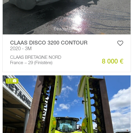
CLAAS DISCO 3200 CONTOUR
2020 - 3M
CLAAS BRETAGNE NORD
8 000 €
France − 29 (Finistère)
11