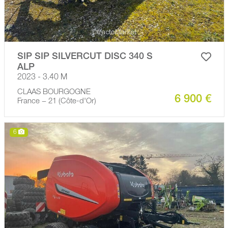
SIP SIP SILVERCUT DISC 340 S
ALP
2023 - 3.40 M
CLAAS BOURGOGNE
6 900 €
France − 21 (Côte-d'Or)
6