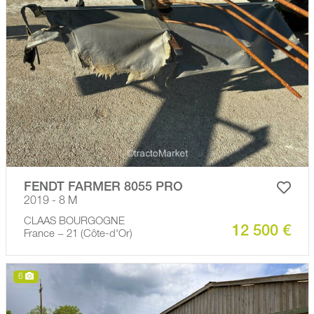
FENDT FARMER 8055 PRO
2019 - 8 M
CLAAS BOURGOGNE
12 500 €
France − 21 (Côte-d'Or)
6