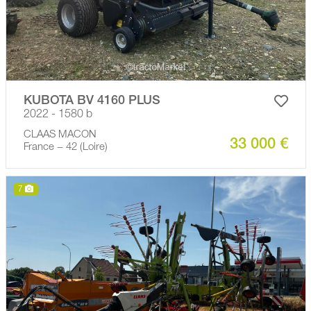
KUBOTA BV 4160 PLUS
2022 - 1580 b
CLAAS MACON
33 000 €
France − 42 (Loire)
7