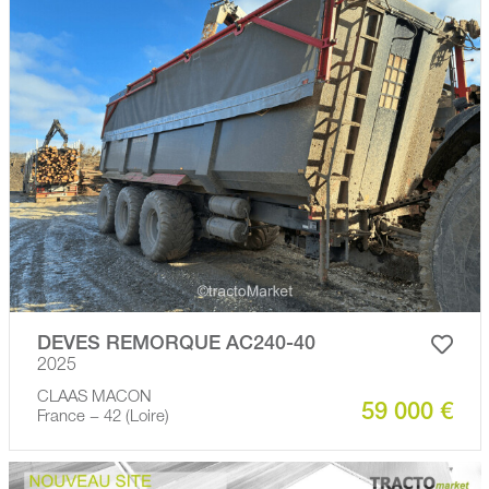
DEVES REMORQUE AC240-40
2025
CLAAS MACON
59 000 €
France − 42 (Loire)