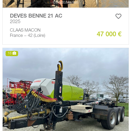
DEVES BENNE 21 AC
2025
CLAAS MACON
47 000 €
France − 42 (Loire)
16