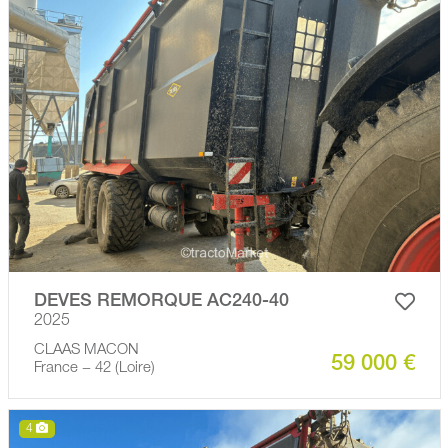
DEVES REMORQUE AC240-40
2025
CLAAS MACON
59 000 €
France − 42 (Loire)
4