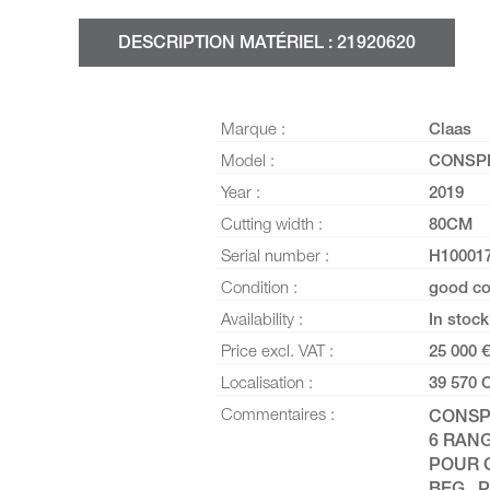
DESCRIPTION MATÉRIEL : 21920620
Marque :
Claas
Model :
CONSPE
Year :
2019
Cutting width :
80CM
Serial number :
H10001
Condition :
good co
Availability :
In stock
Price excl. VAT :
25 000 €
Localisation :
39 570 
Commentaires :
CONSP
6 RANG
POUR 