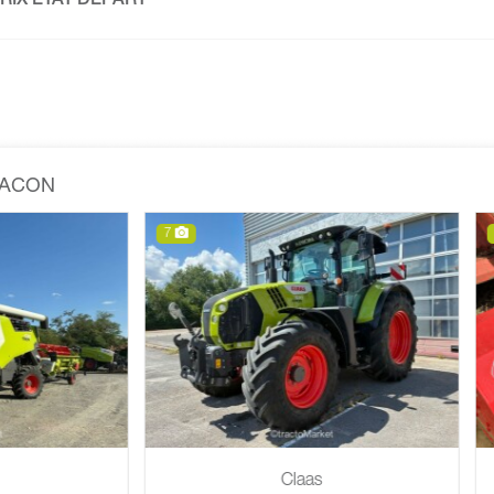
PRIX ETAT DEPART
MACON
8
Claas
Maschio