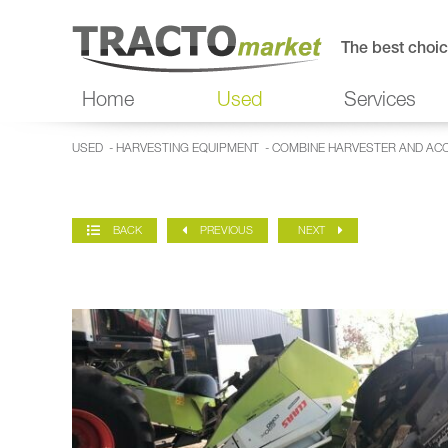
The best choic
Home
Used
Services
USED
-
HARVESTING EQUIPMENT
-
COMBINE HARVESTER AND AC
BACK
PREVIOUS
NEXT