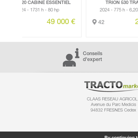
NTIEL
TRION 530 TRADITION
p
2024 - 775 h - 6,20M - 306 hp
000 €
250 000 €
42
3
Conseils
d'expert
CLAAS RESEAU AGRICOL
Avenue du Parc Medicis
94832 FRESNES Cedex
By continuing to