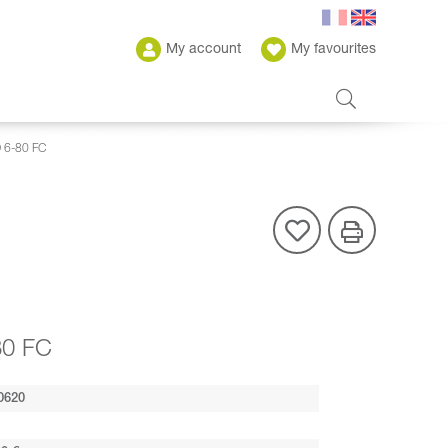
My account
My favourites
6-80 FC
0 FC
0620