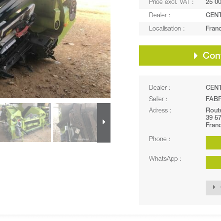
Price excl. VAT :
25 00
Dealer :
CEN
Localisation :
Franc
Cont
Dealer :
CEN
Seller :
FABR
Adress :
Route
39 5
Fran
Phone :
WhatsApp :