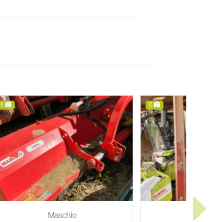
6
6
Claas