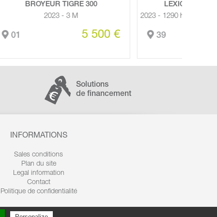
00
LEXION 6700 TRADITION
2023 - 1290 h - SANS COUPE M - 408 hp
 500 €
245 000 €
39
7
Solutions
de financement
INFORMATIONS
Sales conditions
Plan du site
Legal information
Contact
Politique de confidentialité
Personalize