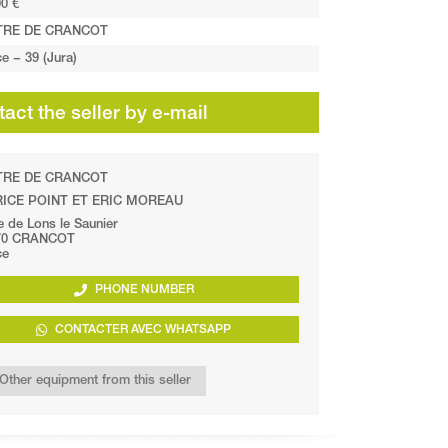
0 €
TRE DE CRANCOT
e − 39 (Jura)
act the seller by e-mail
TRE DE CRANCOT
ICE POINT ET ERIC MOREAU
 de Lons le Saunier
70 CRANCOT
ce
PHONE NUMBER
CONTACTER AVEC WHATSAPP
Other equipment from this seller