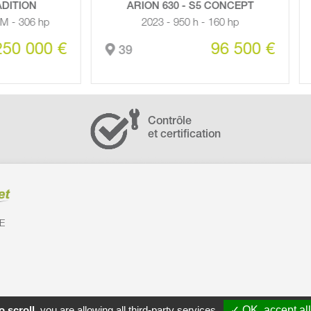
ARION 630 - S5 CONCEPT
BROYEUR TIGRE 3
2023 - 950 h - 160 hp
2023 - 3 M
96 500 €
5
9
01
Contrôle
et certification
E
 scroll,
you are allowing all third-party services
✓ OK, accept all