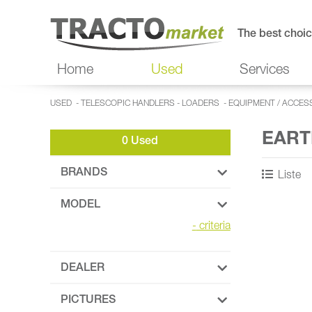
The best choic
Home
Used
Services
USED
-
TELESCOPIC HANDLERS - LOADERS
-
EQUIPMENT / ACCES
EART
0 Used
BRANDS
Liste
MODEL
-
criteria
DEALER
PICTURES