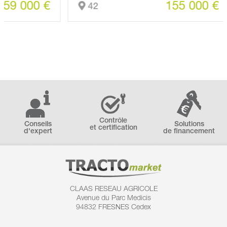
000 €
155 000 €
42
Contrôle
Conseils
Solutions
et certification
d'expert
de financement
CLAAS RESEAU AGRICOLE
Avenue du Parc Medicis
94832 FRESNES Cedex