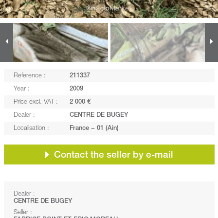
Reference :
211337
Year :
2009
Price excl. VAT :
2 000 €
Dealer :
CENTRE DE BUGEY
Localisation :
France − 01 (Ain)
Contact the seller by e-mail
Dealer :
CENTRE DE BUGEY
Seller :