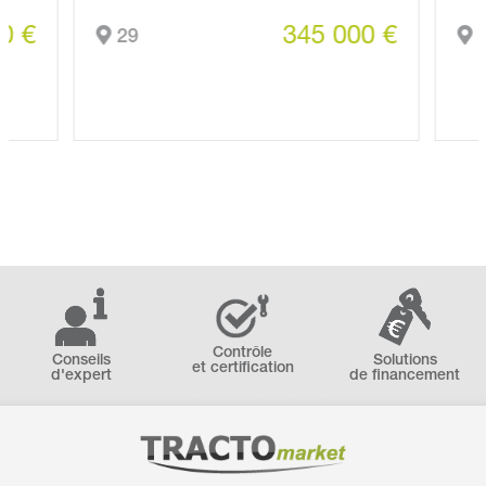
0 €
345 000 €
29
2
Contrôle
Conseils
Solutions
et certification
d'expert
de financement