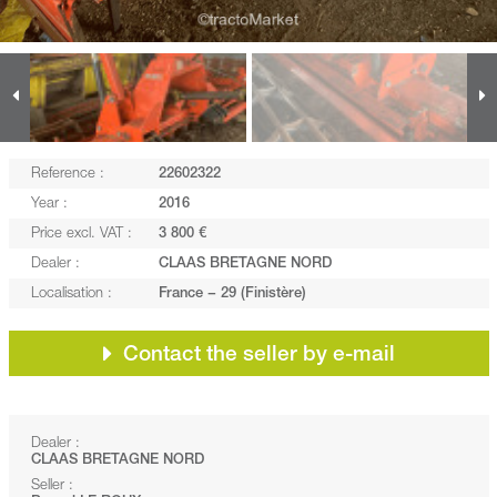
Reference :
22602322
Year :
2016
Price excl. VAT :
3 800 €
Dealer :
CLAAS BRETAGNE NORD
Localisation :
France − 29 (Finistère)
Contact the seller by e-mail
Dealer :
CLAAS BRETAGNE NORD
Seller :