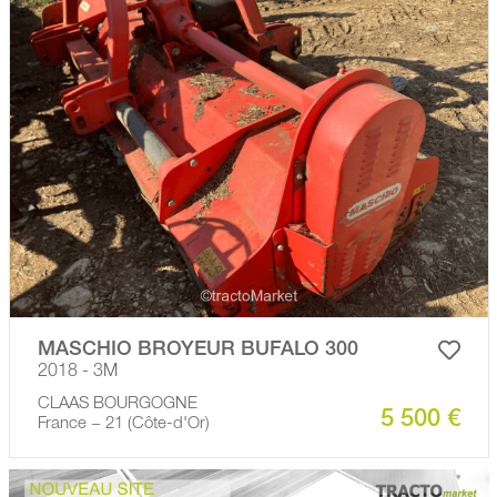
MASCHIO BROYEUR BUFALO 300
2018 - 3M
CLAAS BOURGOGNE
5 500 €
France − 21 (Côte-d'Or)