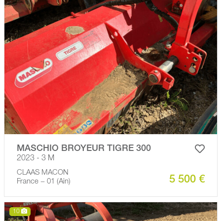
MASCHIO BROYEUR TIGRE 300
2023 - 3 M
CLAAS MACON
5 500 €
France − 01 (Ain)
10