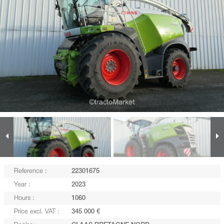
Reference :
22301675
Year :
2023
Hours :
1060
Price excl. VAT :
345 000 €