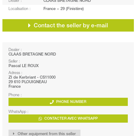
Dealer :
CLAAS BRETAGNE NORD
Localisation :
France − 29 (Finistère)
Contact the seller by e-mail
Dealer :
CLAAS BRETAGNE NORD
Seller :
Pascal LE ROUX
Adress :
ZI de Kerbriant - CS11000
29 610 PLOUIGNEAU
France
Phone :
PHONE NUMBER
WhatsApp :
CONTACTER AVEC WHATSAPP
Other equipment from this seller