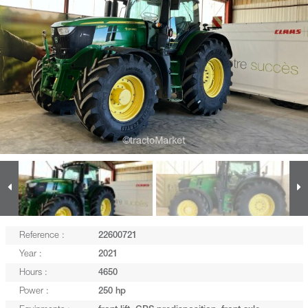
Reference :
22600721
Year :
2021
Hours :
4650
Power :
250 hp