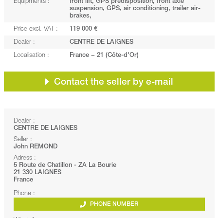
Equipments :
front lift, GPS predisposition, front axle
suspension, GPS, air conditioning, trailer air-
brakes,
Price excl. VAT :
119 000 €
Dealer :
CENTRE DE LAIGNES
Localisation :
France − 21 (Côte-d'Or)
Contact the seller by e-mail
Dealer :
CENTRE DE LAIGNES
Seller :
John REMOND
Adress :
5 Route de Chatillon - ZA La Bourie
21 330 LAIGNES
France
Phone :
PHONE NUMBER