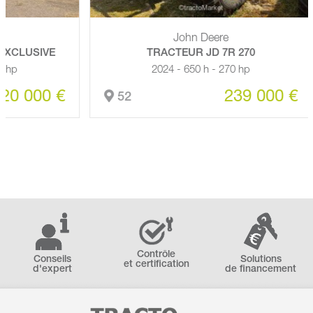
John Deere
USIVE
TRACTEUR JD 7R 270
2024 - 650 h - 270 hp
000 €
239 000 €
52
Contrôle
Conseils
Solutions
et certification
d'expert
de financement