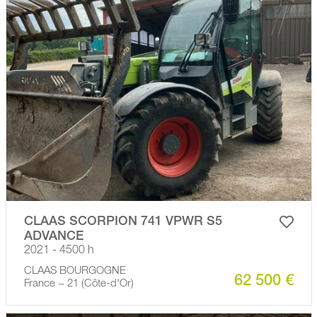
CLAAS SCORPION 741 VPWR S5
ADVANCE
2021 - 4500 h
CLAAS BOURGOGNE
62 500 €
France − 21 (Côte-d'Or)