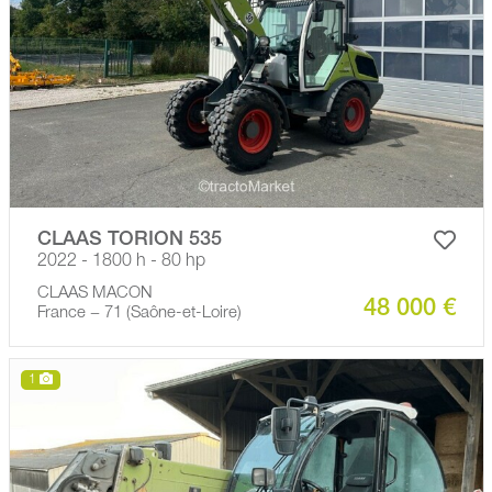
CLAAS TORION 535
2022 - 1800 h - 80 hp
CLAAS MACON
48 000 €
France − 71 (Saône-et-Loire)
1