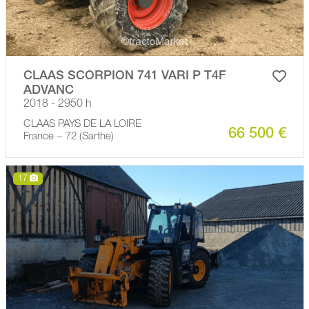
CLAAS SCORPION 741 VARI P T4F
ADVANC
2018 - 2950 h
CLAAS PAYS DE LA LOIRE
66 500 €
France − 72 (Sarthe)
17