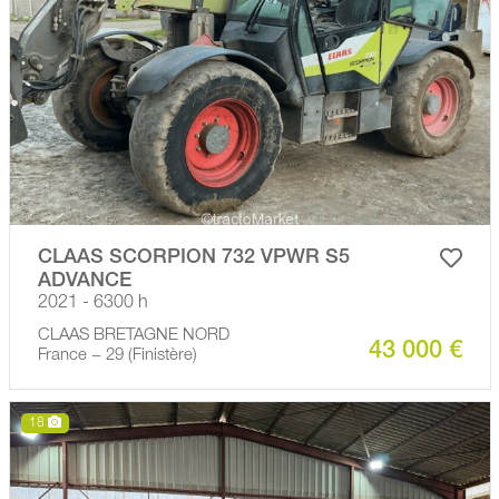
CLAAS SCORPION 732 VPWR S5
ADVANCE
2021 - 6300 h
CLAAS BRETAGNE NORD
43 000 €
France − 29 (Finistère)
18