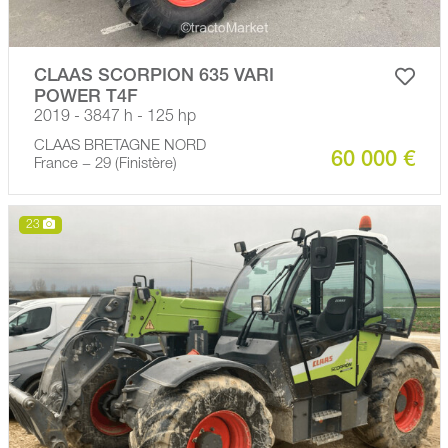
CLAAS SCORPION 635 VARI
POWER T4F
2019 - 3847 h - 125 hp
CLAAS BRETAGNE NORD
60 000 €
France − 29 (Finistère)
23