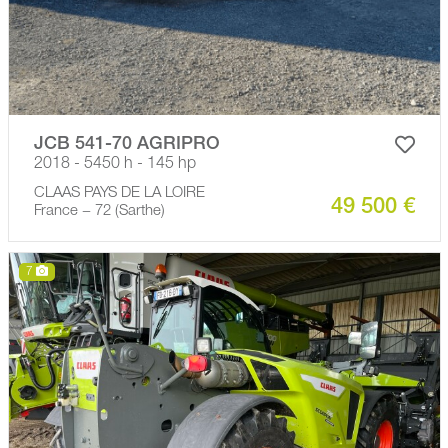
JCB 541-70 AGRIPRO
2018 - 5450 h - 145 hp
CLAAS PAYS DE LA LOIRE
49 500 €
France − 72 (Sarthe)
7