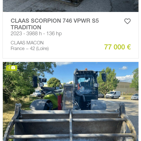
CLAAS SCORPION 746 VPWR S5
TRADITION
2023 - 3988 h - 136 hp
CLAAS MACON
77 000 €
France − 42 (Loire)
4