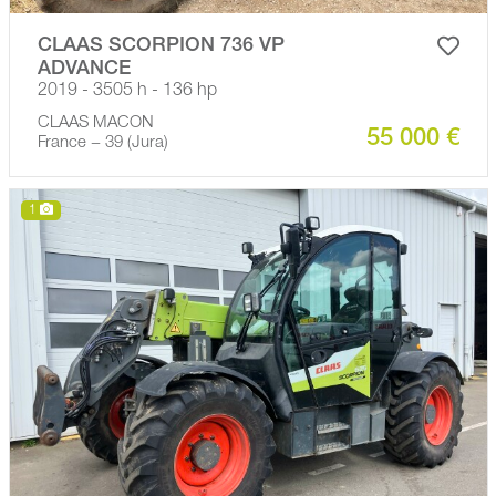
CLAAS SCORPION 736 VP
ADVANCE
2019 - 3505 h - 136 hp
CLAAS MACON
55 000 €
France − 39 (Jura)
1