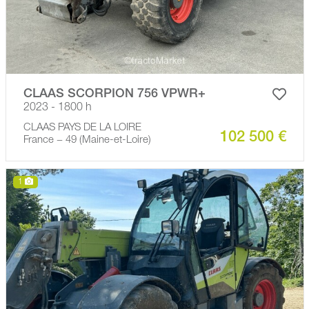
CLAAS SCORPION 756 VPWR+
2023 - 1800 h
CLAAS PAYS DE LA LOIRE
102 500 €
France − 49 (Maine-et-Loire)
1