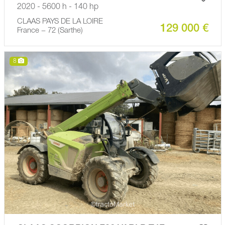
2020 - 5600 h - 140 hp
CLAAS PAYS DE LA LOIRE
129 000 €
France − 72 (Sarthe)
8