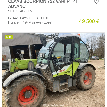
CLAAS SCORPION 732 VARI P T4F
ADVANC
2019 - 4850 h
CLAAS PAYS DE LA LOIRE
49 500 €
France − 49 (Maine-et-Loire)
5