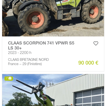
CLAAS SCORPION 741 VPWR S5
LS 30+
2023 - 2200 h
CLAAS BRETAGNE NORD
90 000 €
France − 29 (Finistère)
7