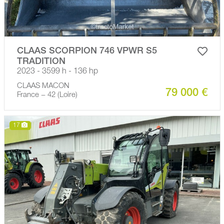
CLAAS SCORPION 746 VPWR S5
TRADITION
2023 - 3599 h - 136 hp
CLAAS MACON
79 000 €
France − 42 (Loire)
17