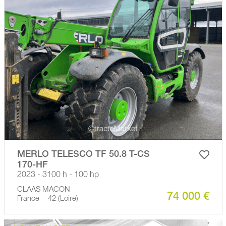
MERLO TELESCO TF 50.8 T-CS
170-HF
2023 - 3100 h - 100 hp
CLAAS MACON
74 000 €
France − 42 (Loire)