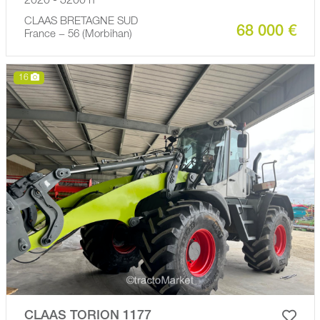
2020 - 3200 h
CLAAS BRETAGNE SUD
68 000 €
France − 56 (Morbihan)
16
CLAAS TORION 1177