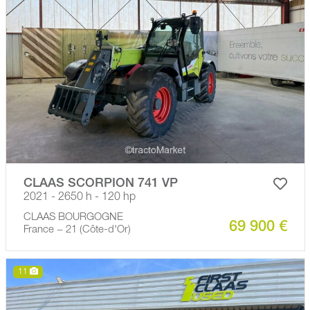
CLAAS SCORPION 741 VP
2021 - 2650 h - 120 hp
CLAAS BOURGOGNE
69 900 €
France − 21 (Côte-d'Or)
11