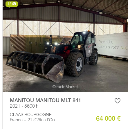
13
MANITOU MANITOU MLT 841
2021 - 5600 h
CLAAS BOURGOGNE
64 000 €
France − 21 (Côte-d'Or)