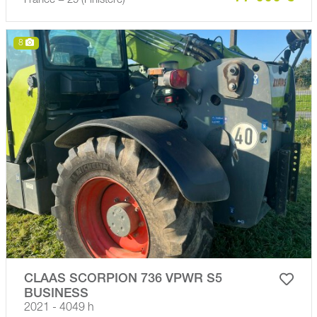
France − 29 (Finistère)
8
CLAAS SCORPION 736 VPWR S5
BUSINESS
2021 - 4049 h