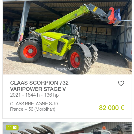
CLAAS SCORPION 732
VARIPOWER STAGE V
2021 - 1644 h - 136 hp
CLAAS BRETAGNE SUD
82 000 €
France − 56 (Morbihan)
11