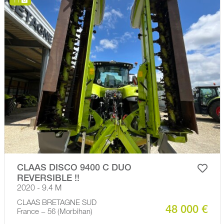
11
CLAAS DISCO 9400 C DUO
REVERSIBLE !!
2020 - 9.4 M
CLAAS BRETAGNE SUD
48 000 €
France − 56 (Morbihan)