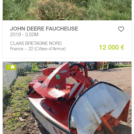
JOHN DEERE FAUCHEUSE
2019 - 3.50M
CLAAS BRETAGNE NORD
12 000 €
France − 22 (Côtes-d'Armor)
7