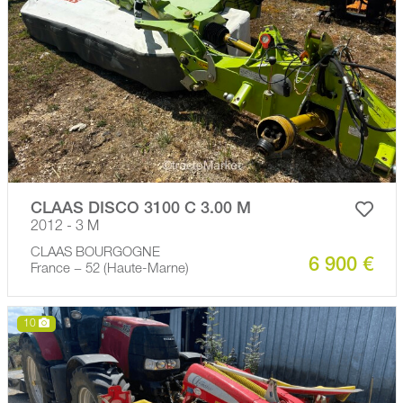
CLAAS DISCO 3100 C 3.00 M
2012 - 3 M
CLAAS BOURGOGNE
6 900 €
France − 52 (Haute-Marne)
10