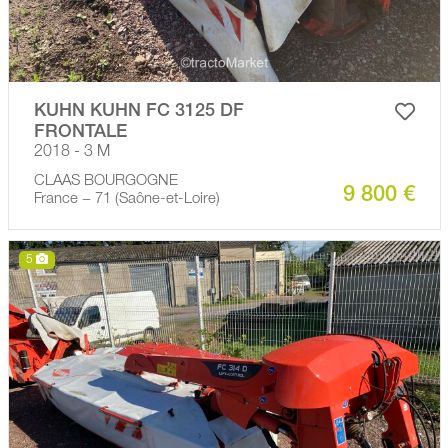
KUHN KUHN FC 3125 DF
FRONTALE
2018 - 3 M
CLAAS BOURGOGNE
9 800 €
France − 71 (Saône-et-Loire)
5