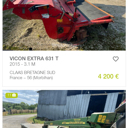
VICON EXTRA 631 T
2015 - 3.1 M
CLAAS BRETAGNE SUD
4 200 €
France − 56 (Morbihan)
11