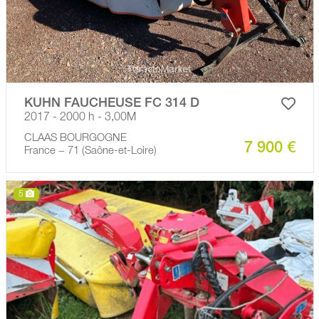
KUHN FAUCHEUSE FC 314 D
2017 - 2000 h - 3,00M
CLAAS BOURGOGNE
7 900 €
France − 71 (Saône-et-Loire)
5