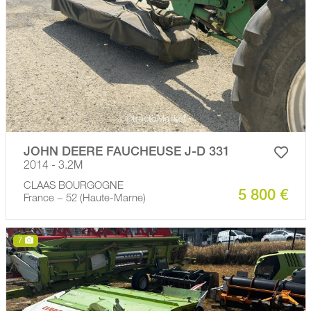
JOHN DEERE FAUCHEUSE J-D 331
2014 - 3.2M
CLAAS BOURGOGNE
5 800 €
France − 52 (Haute-Marne)
7