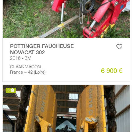
POTTINGER FAUCHEUSE
NOVACAT 302
2016 - 3M
CLAAS MACON
6 900 €
France − 42 (Loire)
6