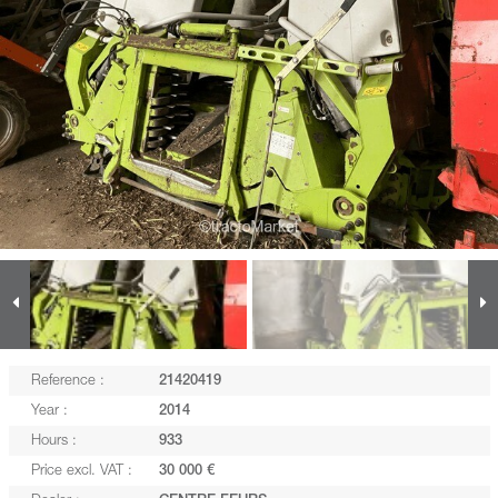
Reference :
21420419
Year :
2014
Hours :
933
Price excl. VAT :
30 000 €