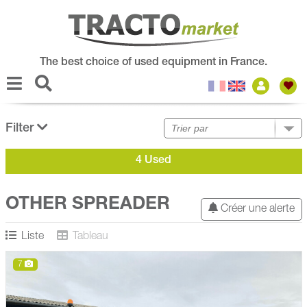
The best choice of used equipment in France.
Filter
4 Used
OTHER SPREADER
Créer une alerte
Liste
Tableau
7