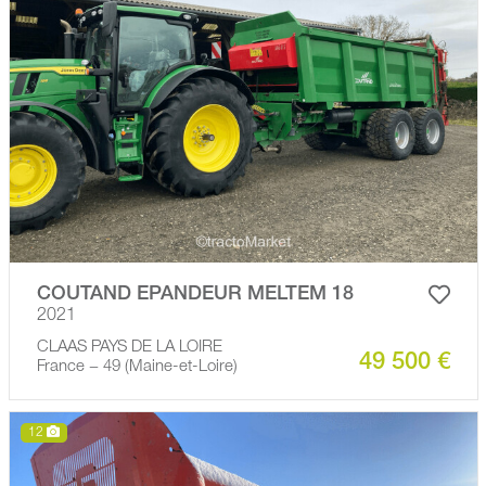
COUTAND EPANDEUR MELTEM 18
2021
CLAAS PAYS DE LA LOIRE
49 500 €
France − 49 (Maine-et-Loire)
12