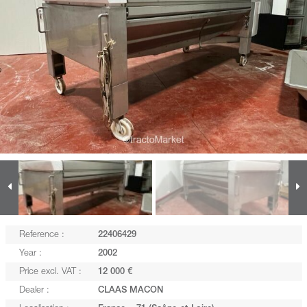
Reference :
22406429
Year :
2002
Price excl. VAT :
12 000 €
Dealer :
CLAAS MACON