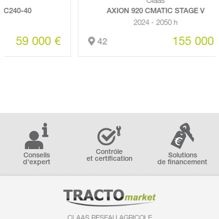
Claas
0
AXION 920 CMATIC STAGE V
2024 - 2050 h
 000 €
155 000 €
42
Contrôle
Conseils
Solutions
et certification
d'expert
de financement
CLAAS RESEAU AGRICOLE