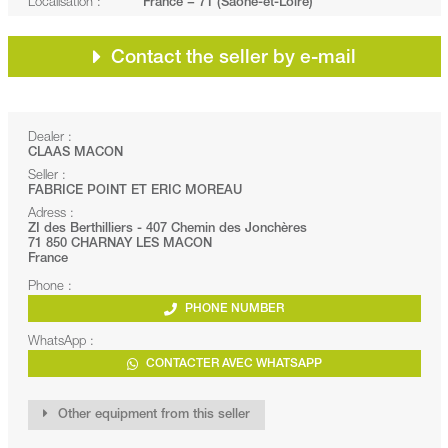
Localisation :
France − 71 (Saône-et-Loire)
Contact the seller by e-mail
Dealer :
CLAAS MACON
Seller :
FABRICE POINT ET ERIC MOREAU
Adress :
ZI des Berthilliers - 407 Chemin des Jonchères
71 850 CHARNAY LES MACON
France
Phone :
PHONE NUMBER
WhatsApp :
CONTACTER AVEC WHATSAPP
Other equipment from this seller