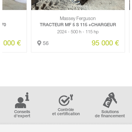
Massey Ferguson
TRACTEUR MF 5 S 115 +CHARGEUR
2024 - 500 h - 115 hp
00 €
95 000 €
56
Contrôle
Conseils
Solutions
et certification
d'expert
de financement