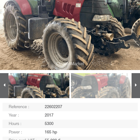
Reference :
22602207
Year :
2017
Hours :
5300
Power :
165 hp