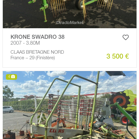
KRONE SWADRO 38
2007 - 3.80M
CLAAS BRETAGNE NORD
3 500 €
France − 29 (Finistère)
4