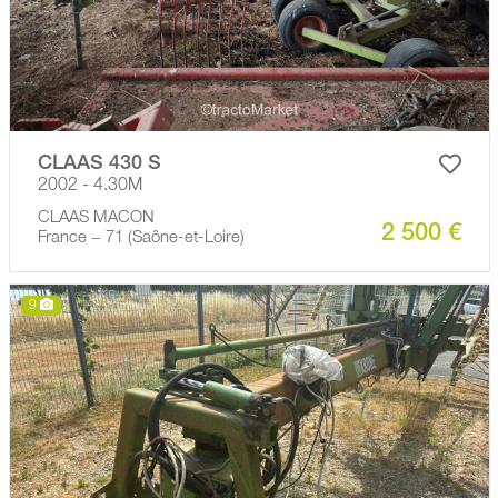
CLAAS 430 S
2002 - 4.30M
CLAAS MACON
2 500 €
France − 71 (Saône-et-Loire)
9