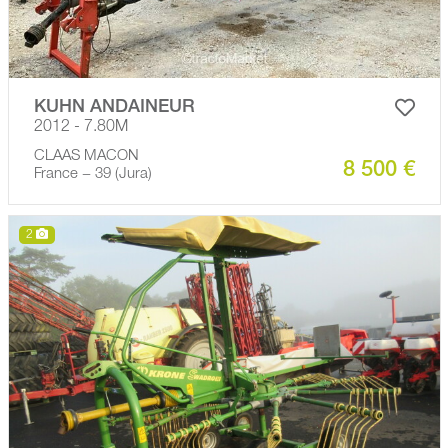
KUHN ANDAINEUR
2012 - 7.80M
CLAAS MACON
8 500 €
France − 39 (Jura)
2