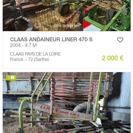
CLAAS ANDAINEUR LINER 470 S
2004 - 4.7 M
CLAAS PAYS DE LA LOIRE
2 000 €
France − 72 (Sarthe)
2