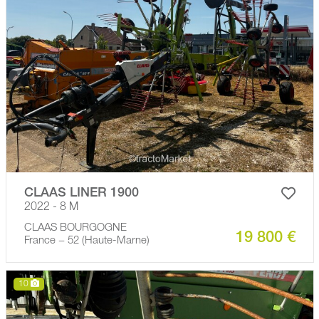
CLAAS LINER 1900
2022 - 8 M
CLAAS BOURGOGNE
19 800 €
France − 52 (Haute-Marne)
10