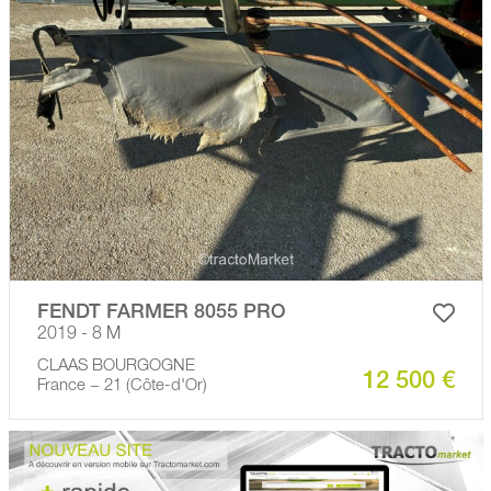
FENDT FARMER 8055 PRO
2019 - 8 M
CLAAS BOURGOGNE
12 500 €
France − 21 (Côte-d'Or)