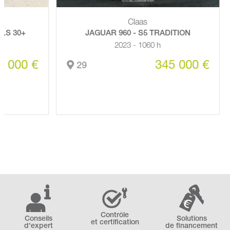
Claas
30+
JAGUAR 960 - S5 TRADITION
2023 - 1060 h
00 €
345 000 €
29
Contrôle
Conseils
Solutions
et certification
d'expert
de financement