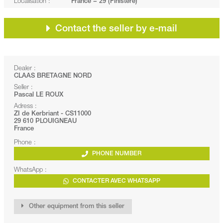
Localisation :
France − 29 (Finistère)
Contact the seller by e-mail
Dealer :
CLAAS BRETAGNE NORD
Seller :
Pascal LE ROUX
Adress :
ZI de Kerbriant - CS11000
29 610 PLOUIGNEAU
France
Phone :
PHONE NUMBER
WhatsApp :
CONTACTER AVEC WHATSAPP
Other equipment from this seller