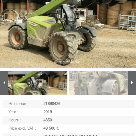
Reference :
21890426
Year :
2019
Hours :
4850
Price excl. VAT :
49 500 €