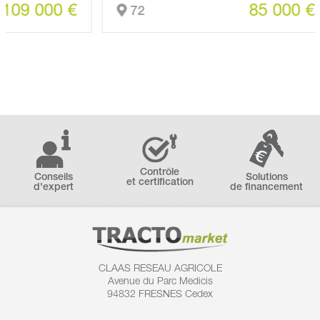
000 €
85 000 €
72
Contrôle
Conseils
Solutions
et certification
d'expert
de financement
CLAAS RESEAU AGRICOLE
Avenue du Parc Medicis
94832 FRESNES Cedex