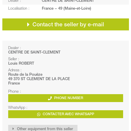
Dealer :
CENTRE DE SAINT-CLEMENT
Localisation :
France − 49 (Maine-et-Loire)
Contact the seller by e-mail
Dealer :
CENTRE DE SAINT-CLEMENT
Seller :
Louis ROBERT
Adress :
Route de la Pouëze
49 370 ST CLEMENT DE LA PLACE
France
Phone :
PHONE NUMBER
WhatsApp :
CONTACTER AVEC WHATSAPP
Other equipment from this seller