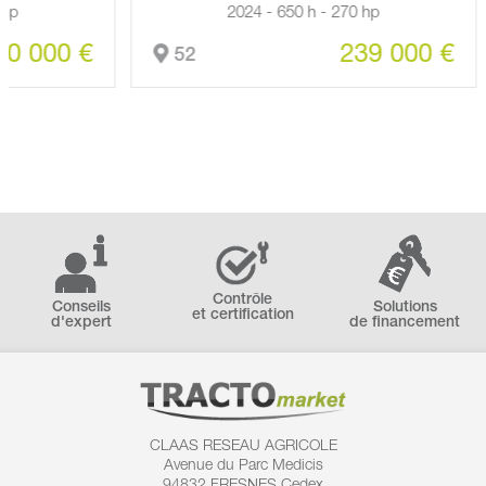
2024 - 650 h - 270 hp
00 €
239 000 €
52
Contrôle
Conseils
Solutions
et certification
d'expert
de financement
CLAAS RESEAU AGRICOLE
Avenue du Parc Medicis