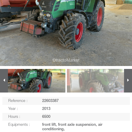
Reference :
22603387
Year :
2013
Hours :
6500
Equipments :
front lift, front axle suspension, air
conditioning,