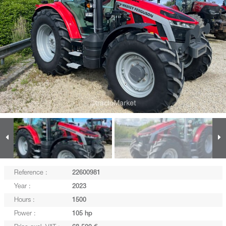
Reference :
22600981
Year :
2023
Hours :
1500
Power :
105 hp