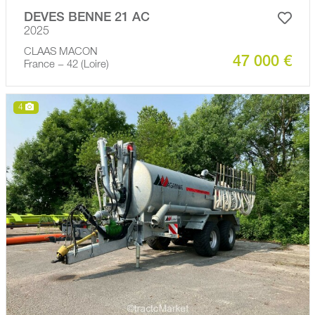
DEVES BENNE 21 AC
2025
CLAAS MACON
47 000 €
France − 42 (Loire)
4