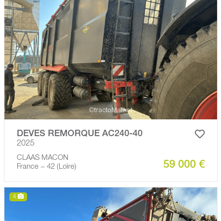
DEVES REMORQUE AC240-40
2025
CLAAS MACON
59 000 €
France − 42 (Loire)
4