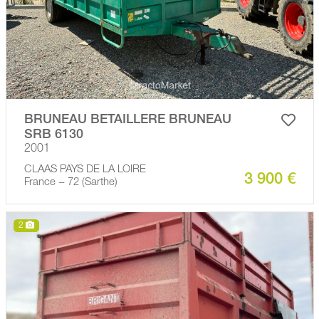
BRUNEAU BETAILLERE BRUNEAU
SRB 6130
2001
CLAAS PAYS DE LA LOIRE
3 900 €
France − 72 (Sarthe)
2