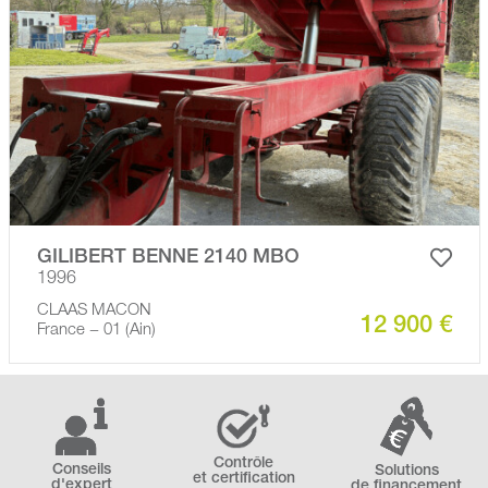
GILIBERT BENNE 2140 MBO
1996
CLAAS MACON
12 900 €
France − 01 (Ain)
Contrôle
Conseils
Solutions
et certification
d'expert
de financement