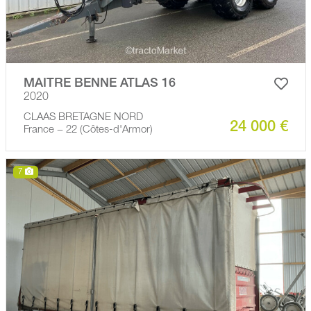
MAITRE BENNE ATLAS 16
2020
CLAAS BRETAGNE NORD
24 000 €
France − 22 (Côtes-d'Armor)
7