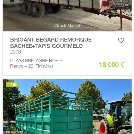
BRIGANT BEGARD REMORQUE
BACHEE+TAPIS GOURMELO
2006
CLAAS BRETAGNE NORD
18 000 €
France − 29 (Finistère)
13