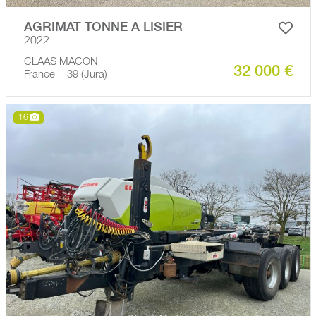
AGRIMAT TONNE A LISIER
2022
CLAAS MACON
32 000 €
France − 39 (Jura)
16