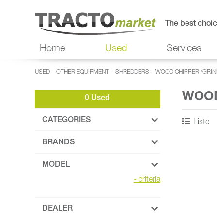
The best choic
Home
Used
Services
USED
-
OTHER EQUIPMENT
-
SHREDDERS
-
WOOD CHIPPER /GRIN
WOOD
0 Used
CATEGORIES
Liste
BRANDS
MODEL
-
criteria
DEALER