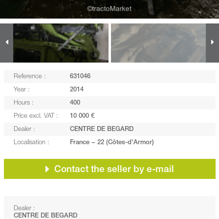
Reference :
631046
Year :
2014
Hours :
400
Price excl. VAT :
10 000 €
Dealer :
CENTRE DE BEGARD
Localisation :
France − 22 (Côtes-d'Armor)
Contact the seller by e-mail
Dealer :
CENTRE DE BEGARD