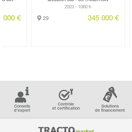
0+
JAGUAR 960 - S5 TRADITION
2023 - 1060 h
0 €
345 000 €
29
Contrôle
Conseils
Solutions
et certification
d'expert
de financement