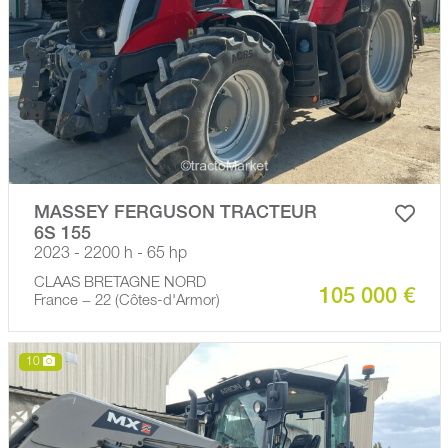
MASSEY FERGUSON TRACTEUR
6S 155
2023 - 2200 h - 65 hp
CLAAS BRETAGNE NORD
105 000 €
France − 22 (Côtes-d'Armor)
10