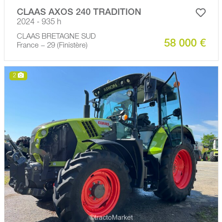
CLAAS AXOS 240 TRADITION
2024 - 935 h
CLAAS BRETAGNE SUD
58 000 €
France − 29 (Finistère)
2