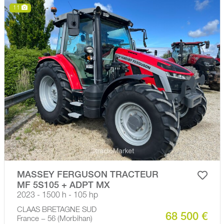
11
MASSEY FERGUSON TRACTEUR
MF 5S105 + ADPT MX
2023 - 1500 h - 105 hp
CLAAS BRETAGNE SUD
68 500 €
France − 56 (Morbihan)