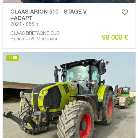
CLAAS ARION 510 - STAGE V
+ADAPT
2024 - 855 h
CLAAS BRETAGNE SUD
98 000 €
France − 56 (Morbihan)
11