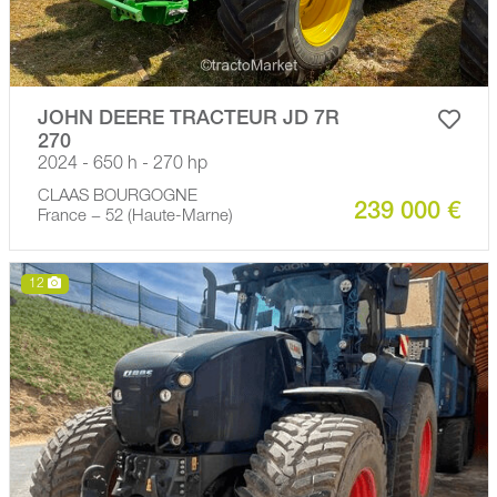
JOHN DEERE TRACTEUR JD 7R
270
2024 - 650 h - 270 hp
CLAAS BOURGOGNE
239 000 €
France − 52 (Haute-Marne)
12