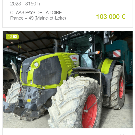
2023 - 3150 h
CLAAS PAYS DE LA LOIRE
103 000 €
France − 49 (Maine-et-Loire)
13