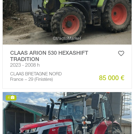
CLAAS ARION 530 HEXASHIFT
TRADITION
2023 - 2008 h
CLAAS BRETAGNE NORD
85 000 €
France − 29 (Finistère)
4