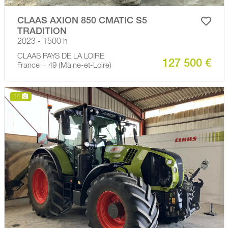
CLAAS AXION 850 CMATIC S5
TRADITION
2023 - 1500 h
CLAAS PAYS DE LA LOIRE
127 500 €
France − 49 (Maine-et-Loire)
14