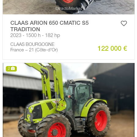
CLAAS ARION 650 CMATIC S5
TRADITION
2023 - 1500 h - 182 hp
CLAAS BOURGOGNE
122 000 €
France − 21 (Côte-d'Or)
2