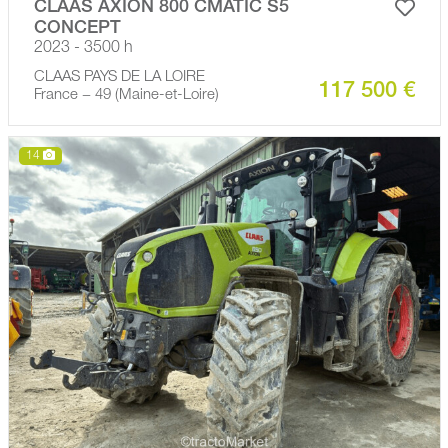
CLAAS AXION 800 CMATIC S5
CONCEPT
2023 - 3500 h
CLAAS PAYS DE LA LOIRE
117 500 €
France − 49 (Maine-et-Loire)
14