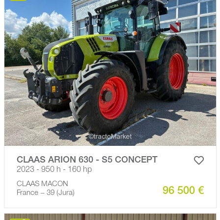
CLAAS ARION 630 - S5 CONCEPT
2023 - 950 h - 160 hp
CLAAS MACON
96 500 €
France − 39 (Jura)