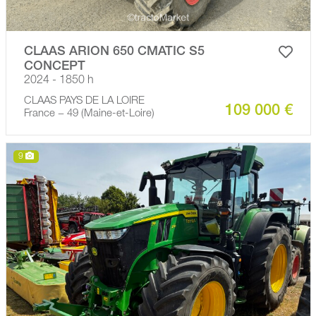
CLAAS ARION 650 CMATIC S5
CONCEPT
2024 - 1850 h
CLAAS PAYS DE LA LOIRE
109 000 €
France − 49 (Maine-et-Loire)
9