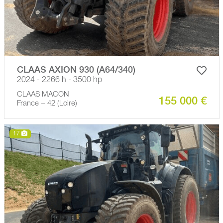
CLAAS AXION 930 (A64/340)
2024 - 2266 h - 3500 hp
CLAAS MACON
155 000 €
France − 42 (Loire)
17