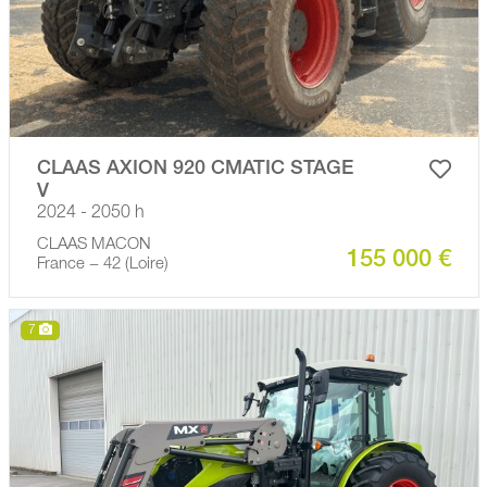
CLAAS AXION 920 CMATIC STAGE
V
2024 - 2050 h
CLAAS MACON
155 000 €
France − 42 (Loire)
7